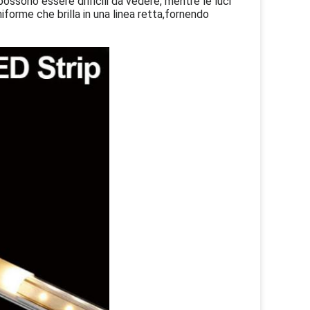
 possono essere difficili da vedere, mentre le luci
orme che brilla in una linea retta,fornendo