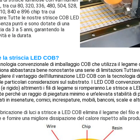
p, tra cui 80, 320, 336, 480, 504, 528,
10, 840 e 896 chip tra cui
ere.Tutte le nostre strisce COB LED
enza punti e sono dotate di una
ia da 3 a 5 anni, garantendo la
ità e la durata.
è la striscia LED COB?
nologia convenzionale di imballaggio COB che utilizza il legame d
iona abbastanza bene nonostante una serie di limitazioni.Tuttavia,
liere il vantaggio dell'illuminazione LED COB con la tecnologia d
de particolari considerazioni sul substrato. I LED COB convenzio
 (e rigido) altrimenti i fili di legame si romperanno.Le strisce a L
te perché un raggio di piegatura minimo e un'elevata stabilità di
lati in insenature, cornici, increspature, mobili, banconi, scale e alt
bricazione di luci a strisce a LED COB elimina il legame del filo e
e e fornire una migliore dissipazione del calore rispetto alla pr