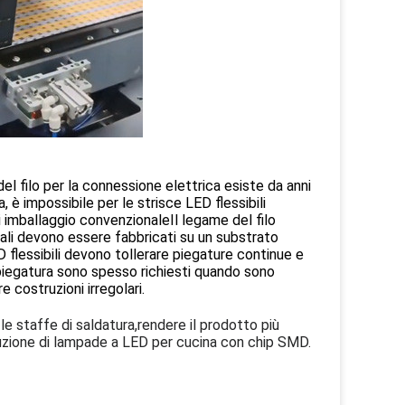
el filo per la connessione elettrica esiste da anni
 è impossibile per le strisce LED flessibili
i imballaggio convenzionaleIl legame del filo
nali devono essere fabbricati su un substrato
ED flessibili devono tollerare piegature continue e
 piegatura sono spesso richiesti quando sono
re costruzioni irregolari.
 le staffe di saldatura,rendere il prodotto più
oduzione di lampade a LED per cucina con chip SMD.