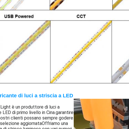
icante di luci a striscia a LED
Light è un produttore di luci a
e LED di primo livello in Cina.garantire
nostri clienti possano sempre godere
 selezione aggiornataOffriamo una
di strisce luminose con vari numeri