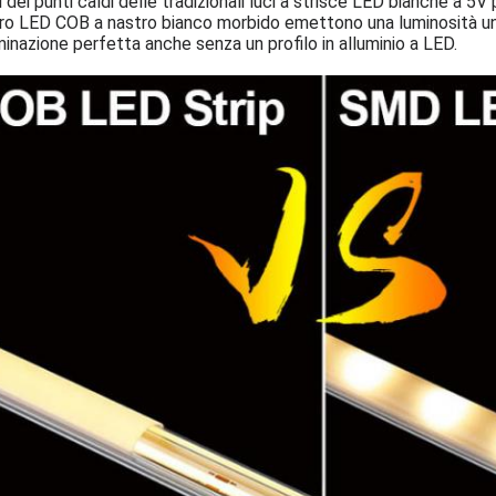
i dei punti caldi delle tradizionali luci a strisce LED bianche a 5V
ro LED COB a nastro bianco morbido emettono una luminosità unif
uminazione perfetta anche senza un profilo in alluminio a LED.