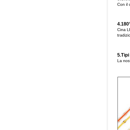
Con il
4.
180°
Cina L
tradizi
5.Tip
La nos