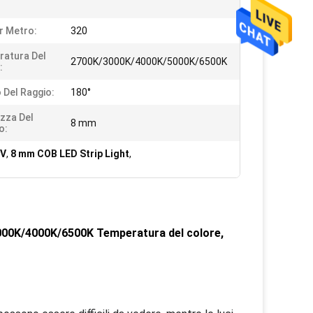
r Metro:
320
atura Del
2700K/3000K/4000K/5000K/6500K
:
 Del Raggio:
180°
zza Del
8 mm
o:
2V
,
8 mm COB LED Strip Light
,
3000K/4000K/6500K Temperatura del colore,