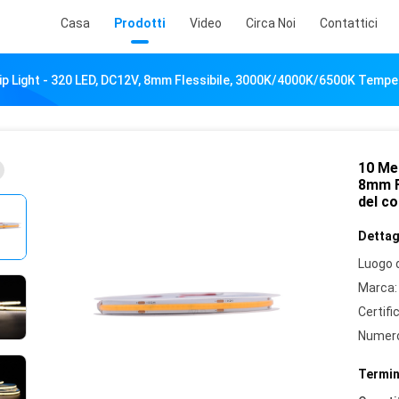
Casa
Prodotti
Video
Circa Noi
Contattici
p Light - 320 LED, DC12V, 8mm Flessibile, 3000K/4000K/6500K Temper
10 Me
8mm F
del co
Dettagl
Luogo d
Marca:
Certifi
Numero
Termin