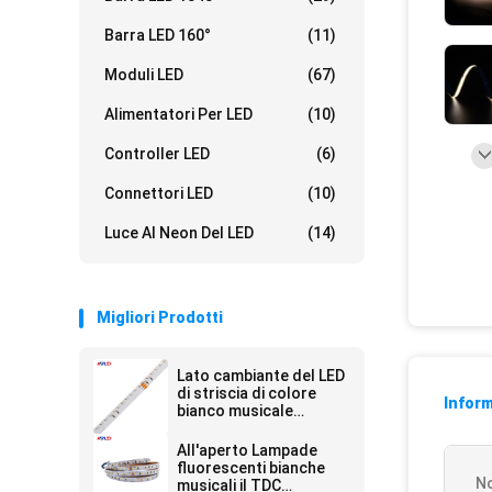
Barra LED 160°
(11)
Moduli LED
(67)
Alimentatori Per LED
(10)
Controller LED
(6)
Connettori LED
(10)
Luce Al Neon Del LED
(14)
Migliori Prodotti
Lato cambiante del LED
di striscia di colore
Inform
bianco musicale
flessibile della luce il
TDC che emette 315
All'aperto Lampade
24V per le scale
fluorescenti bianche
N
musicali il TDC