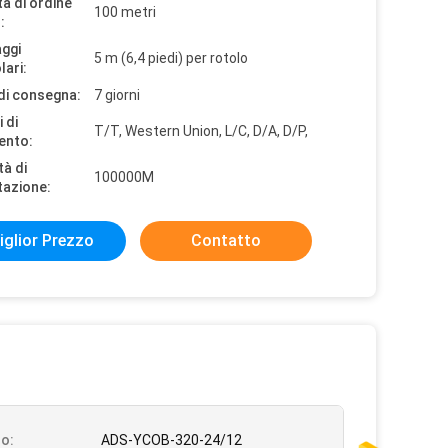
à di ordine
100 metri
:
aggi
5 m (6,4 piedi) per rotolo
lari:
di consegna:
7 giorni
 di
T/T, Western Union, L/C, D/A, D/P,
ento:
tà di
100000M
tazione:
iglior Prezzo
Contatto
o:
ADS-YCOB-320-24/12