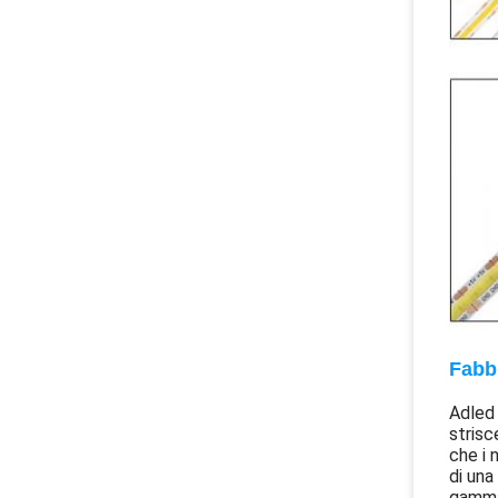
Fabbr
Adled 
strisc
che i 
di una
gamma 