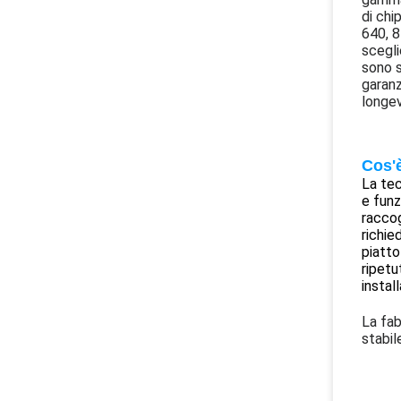
di chi
640, 8
scegli
sono s
garanz
longev
Cos'
La tec
e funz
raccog
richie
piatto
ripetu
instal
La fab
stabil