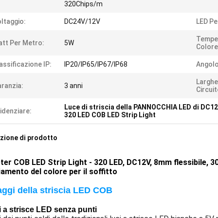
320Chips/m
ltaggio:
DC24V/12V
LED Pe
Temper
tt Per Metro:
5W
Colore
assificazione IP:
IP20/IP65/IP67/IP68
Angolo
Larghe
ranzia:
3 anni
Circuit
Luce di striscia della PANNOCCHIA LED di DC1
idenziare:
320 LED COB LED Strip Light
zione di prodotto
ter COB LED Strip Light - 320 LED, DC12V, 8mm flessibile, 
amento del colore per il soffitto
aggi della striscia LED COB
 a strisce LED senza punti