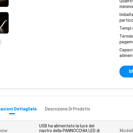
Quantit
minimo
Imball
partico
Tempi 
Termini
pagam
Capaci
alimen
M
azioni Dettagliate
Descrizione Di Prodotto
USB ha alimentato la luce del
ome:
nastro della PANNOCCHIA LED di
Modell