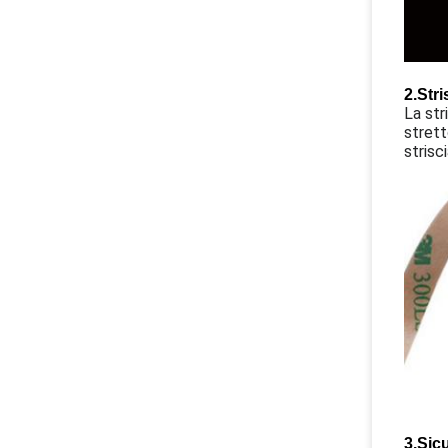
2.
Stri
La str
strett
strisci
3.
Sicu