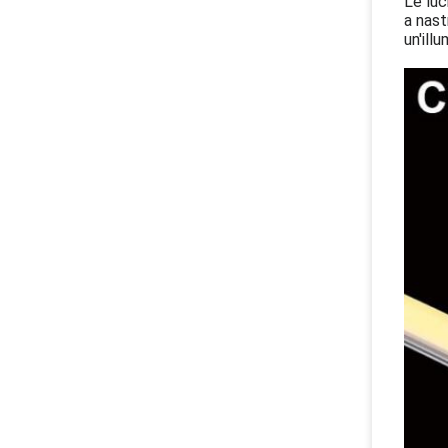
Le luc
a nast
un'ill