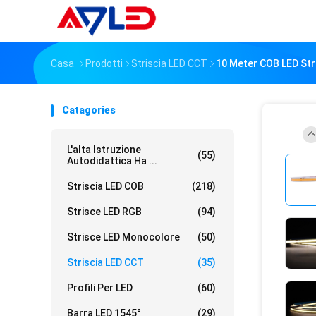
Casa
Prodotti
Striscia LED CCT
10 Meter COB LED Stri
Catagories
L'alta Istruzione
(55)
Autodidattica Ha ...
Striscia LED COB
(218)
Strisce LED RGB
(94)
Strisce LED Monocolore
(50)
Striscia LED CCT
(35)
Profili Per LED
(60)
Barra LED 1545°
(29)