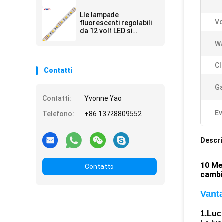
indirizzabile 2835
Lumileds 120 LED del
Lle lampade
LED per metro
Vo
fluorescenti regolabili
da 12 volt LED si
raddoppiano colore 2
Wa
in 1 5050 SMD
impermeabile all'aperto
bianco
Cl
Contatti
Ga
Contatti:
Yvonne Yao
Ev
Telefono:
+86 13728809552
Descri
10 Me
Contatto
cambi
Vant
1.
Luci