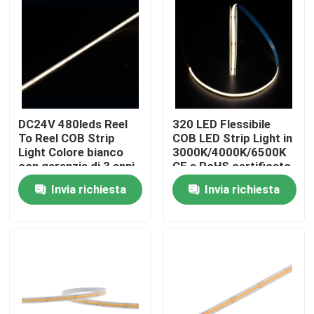
DC24V 480leds Reel
320 LED Flessibile
To Reel COB Strip
COB LED Strip Light in
Light Colore bianco
3000K/4000K/6500K
con garanzia di 3 anni
CE e RoHS certificato
CRI 90+ CE/ROHS
24V/12V
Invia richiesta
Invia richiesta
elencato
Casa
Chi siamo
Contatti