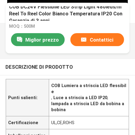
COB DC24V Flessibile LED Strip Light 480leds/m
Reel To Reel Color Bianco Temperatura IP20 Con
Garanzia di 3 anni
MOQ：500M
Miglior prezzo
Contattici
DESCRIZIONE DI PRODOTTO
COB Lumiera a striscia LED flessibil
e
Punti salienti:
,
Luce a striscia a LED IP20
,
lampada a striscia LED da bobina a
bobina
Certificazione
UL,CE,ROHS