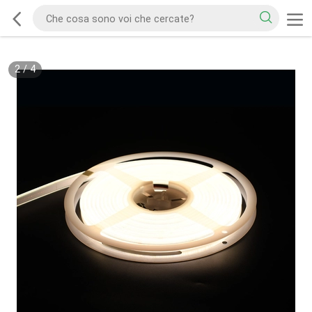
2
/
4