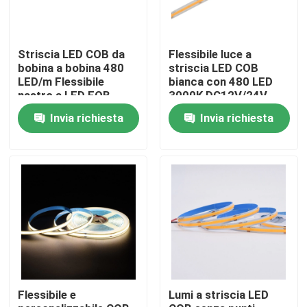
Prodotti
Striscia LED COB da
Flessibile luce a
bobina a bobina 480
striscia LED COB
LED/m Flessibile
bianca con 480 LED
Video
nastro a LED FOB
3000K DC12V/24V
2700K-6500K con
Invia richiesta
Invia richiesta
IP20/IP67
l'alta Istruzione Autodidattica ha condotto la striscia
Striscia LED COB
Strisce LED RGB
Strisce LED Monocolore
Flessibile e
Lumi a striscia LED
Striscia LED CCT