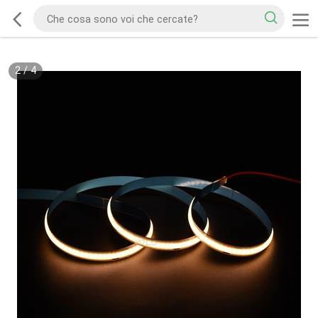
2
/
4