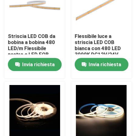
Circa noi
Striscia LED COB da
Flessibile luce a
Giro della fabbrica
bobina a bobina 480
striscia LED COB
LED/m Flessibile
bianca con 480 LED
nastro a LED FOB
3000K DC12V/24V
Controllo di qualità
2700K-6500K con
Invia richiesta
Invia richiesta
IP20/IP67
Contattici
Notizie
Richieda una citazione
l'alta Istruzione Autodidattica ha condotto la striscia