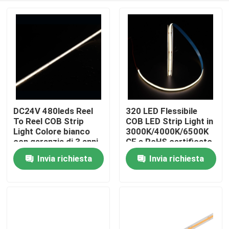
DC24V 480leds Reel
320 LED Flessibile
To Reel COB Strip
COB LED Strip Light in
Light Colore bianco
3000K/4000K/6500K
con garanzia di 3 anni
CE e RoHS certificato
CRI 90+ CE/ROHS
24V/12V
Invia richiesta
Invia richiesta
Casa
elencato
Prodotti
Video