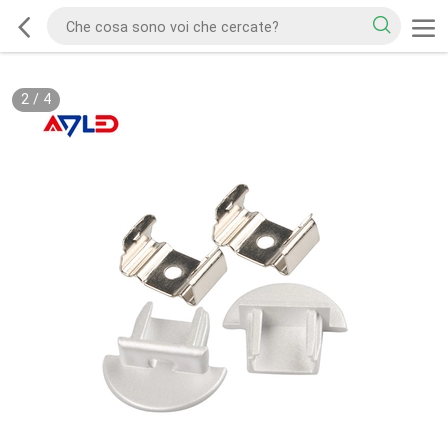
2
/
4