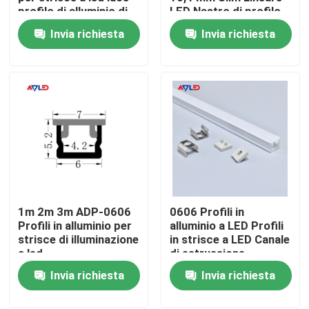
profilo di alluminio di
LED Nastro di profilo
design moderno
di alluminio
Invia richiesta
Invia richiesta
Circa noi
Giro della fabbrica
Controllo di qualità
Contattici
1m 2m 3m ADP-0606
0606 Profili in
Notizie
Profili in alluminio per
alluminio a LED Profili
strisce di illuminazione
in strisce a LED Canale
a led
di estrussione
Richieda una citazione
diffusore di luce per
Invia richiesta
Invia richiesta
strisce a LED
l'alta Istruzione Autodidattica ha condotto la striscia