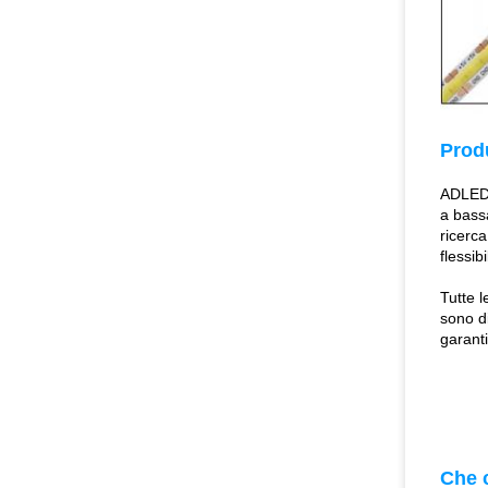
Produ
ADLED L
a bassa
ricerca
flessib
Tutte l
sono di
garant
Che 