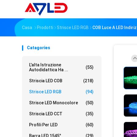
Casa
Prodotti
Strisce LED RGB
COB Luce A LED Indiri
Catagories
L'alta Istruzione
(55)
Autodidattica Ha ...
Striscia LED COB
(218)
Strisce LED RGB
(94)
Strisce LED Monocolore
(50)
Striscia LED CCT
(35)
Profili Per LED
(60)
Barra LED 1545°
(29)