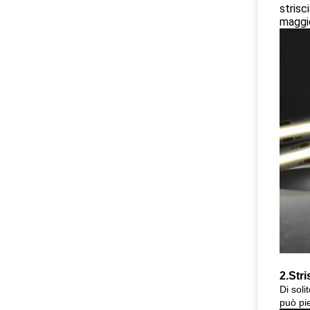
strisc
maggio
2.
Stri
Di soli
può pi