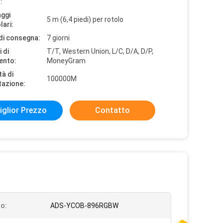
:
aggi
5 m (6,4 piedi) per rotolo
lari:
di consegna:
7 giorni
 di
T/T, Western Union, L/C, D/A, D/P,
ento:
MoneyGram
tà di
100000M
tazione:
iglior Prezzo
Contatto
o:
ADS-YCOB-896RGBW