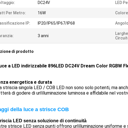
ltaggio:
DC24V
LED Pe
tt Per Metro:
16W
Colore
assificazione IP:
IP20/IP65/IP67/IP68
Angolo
Larghe
ranzia:
3 anni
Circuit
zione di prodotto
uce a LED indirizzabile 896LED DC24V Dream Color RGBW Fles
ienza energetica e durata
a striscia singola LED / COB LED non sono solo potenti, ma anche 
terà di godere di un'illuminazione luminosa e affidabile nel vostro
ggi della luce a strisce COB
riscia LED senza soluzione di continuità
tre strisce LED senza punti offrono un'illuminazione uniforme e 