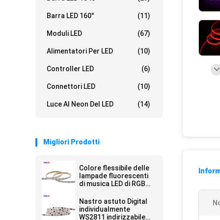
Barra LED 160°
(11)
Moduli LED
(67)
Alimentatori Per LED
(10)
Controller LED
(6)
Connettori LED
(10)
Luce Al Neon Del LED
(14)
Migliori Prodotti
Colore flessibile delle
Inform
lampade fluorescenti
di musica LED di RGB
Bluetooth che cambia
5M 12V 24V 5050
Nastro astuto Digital
N
individualmente
WS2811 indirizzabile