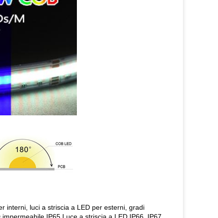
 interni, luci a striscia a LED per esterni, gradi
ED impermeabile IP65,Luce a striscia a LED IP66, IP67