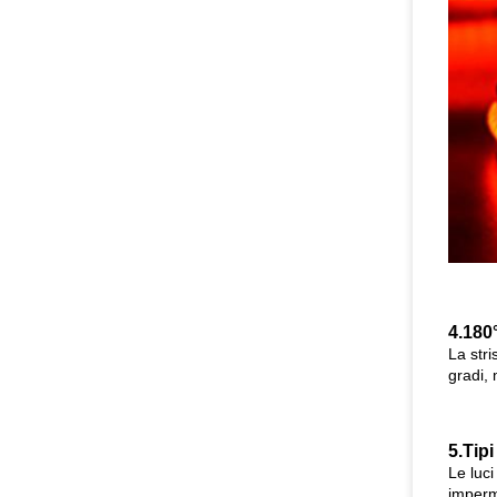
4.
180°
La str
gradi,
5.Tipi
Le luci
imperm