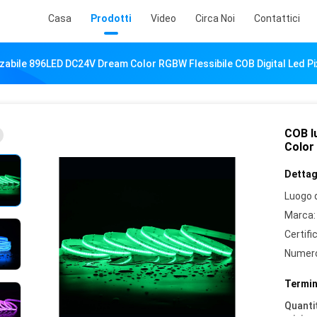
Casa
Prodotti
Video
Circa Noi
Contattici
zzabile 896LED DC24V Dream Color RGBW Flessibile COB Digital Led Pi
COB l
Color 
Dettagl
Luogo d
Marca:
Certifi
Numero
Termin
Quantit