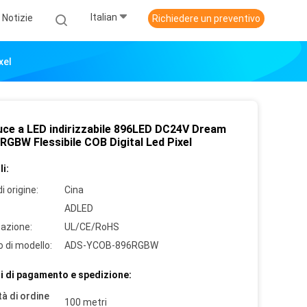
Italian
Notizie
Richiedere un preventivo
xel
uce a LED indirizzabile 896LED DC24V Dream
RGBW Flessibile COB Digital Led Pixel
i:
i origine:
Cina
ADLED
cazione:
UL/CE/RoHS
 di modello:
ADS-YCOB-896RGBW
i di pagamento e spedizione:
à di ordine
100 metri