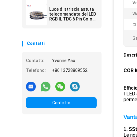
Vo
del pixel della striscia
della luce di colore di
Luce di striscia astuta
sogno LED
Wa
telecomandata del LED
RGB IL TDC 6 Pin Color
Changing 5050 24V 5 in
Cl
1
Ga
Contatti
Descri
Contatti:
Yvonne Yao
COB l
Telefono:
+86 13728809552
Effic
I LED 
permet
Contatto
Vanta
1. S
St
Le nos