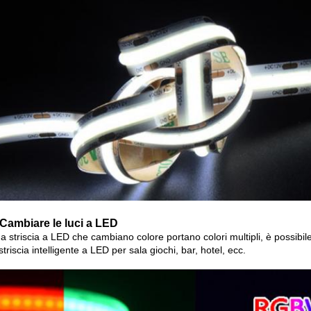
 Cambiare le luci a LED
 a striscia a LED che cambiano colore portano colori multipli, è possibil
striscia intelligente a LED per sala giochi, bar, hotel, ecc.