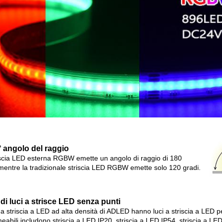
 angolo del raggio
iscia LED esterna RGBW emette un angolo di raggio di 180
 mentre la tradizionale striscia LED RGBW emette solo 120 gradi.
 di luci a strisce LED senza punti
 a striscia a LED ad alta densità di ADLED hanno luci a striscia a LED per
eabili includono striscia a LED IP20, striscia a LED IP54, striscia a L