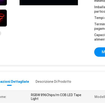
minimo
Imball
partico
Tempi 
Termini
pagam
Capaci
alimen
M
azioni Dettagliate
Descrizione Di Prodotto
RGBW 896Chips/m COB LED Tape
ome:
Modell
Light