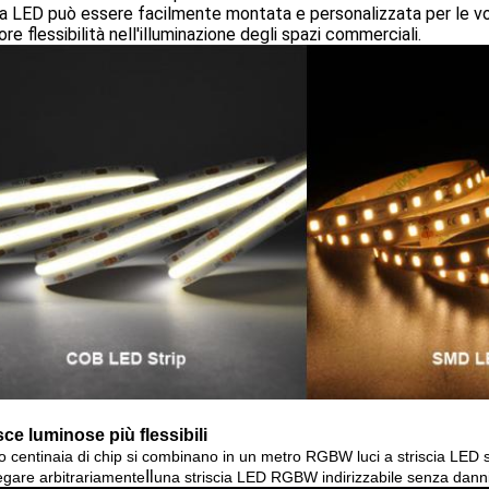
ia LED può essere facilmente montata e personalizzata per le 
re flessibilità nell'illuminazione degli spazi commerciali.
sce luminose più flessibili
to centinaia di chip si combinano in un metro RGBW luci a striscia LED se
Il
egare arbitrariamente
una striscia LED RGBW indirizzabile senza danni