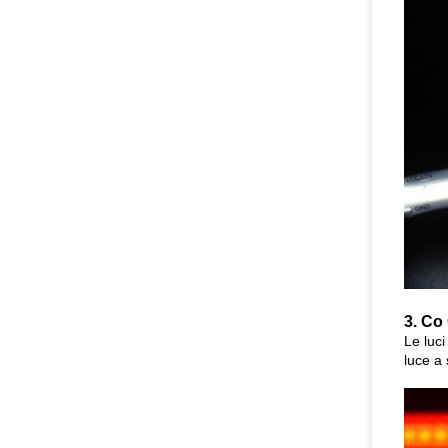
3. C
o
Le luci
luce a 