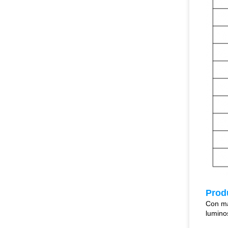
Produ
Con ma
luminos