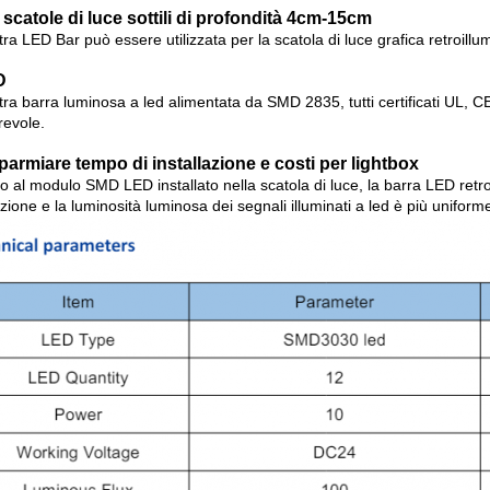
 scatole di luce sottili di profondità 4cm-15cm
ra LED Bar può essere utilizzata per la scatola di luce grafica retroil
D
tra barra luminosa a led alimentata da SMD 2835, tutti certificati UL, 
revole.
sparmiare tempo di installazione e costi per lightbox
o al modulo SMD LED installato nella scatola di luce, la barra LED retr
azione e la luminosità luminosa dei segnali illuminati a led è più uniform