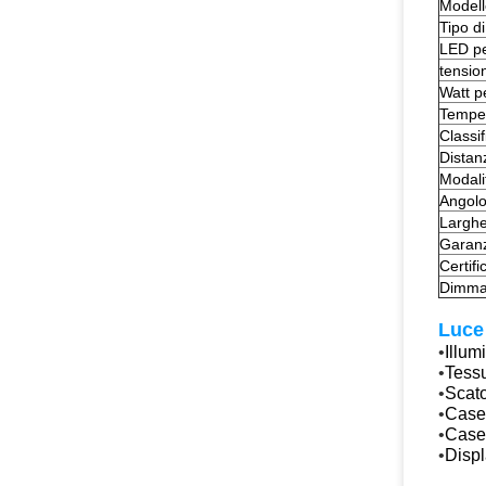
Modell
Tipo d
LED pe
tensio
Watt p
Temper
Classi
Distan
Modali
Angolo
Largh
Garan
Certifi
Dimma
Luce 
•
Illum
•
Tessu
•
Scato
•
Casel
•
Casel
•
Displ