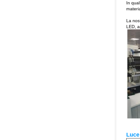
In qual
materia
La nost
LED, ap
Luce 