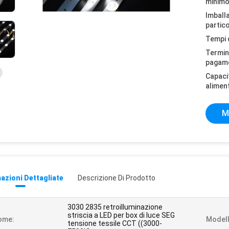
minimo
Imball
partico
Tempi 
Termini
pagam
Capaci
alimen
M
azioni Dettagliate
Descrizione Di Prodotto
3030 2835 retroilluminazione
striscia a LED per box di luce SEG
ome:
Modell
tensione tessile CCT ((3000-