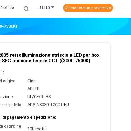
Italian
Notizie
Richiedere un preventivo
00-7500K)
835 retroilluminazione striscia a LED per box
ce SEG tensione tessile CCT ((3000-7500K)
i:
i origine:
Cina
ADLED
cazione:
UL/CE/RoHS
 di modello:
ADS-N3030-12CCT-HJ
i di pagamento e spedizione:
à di ordine
100 metri