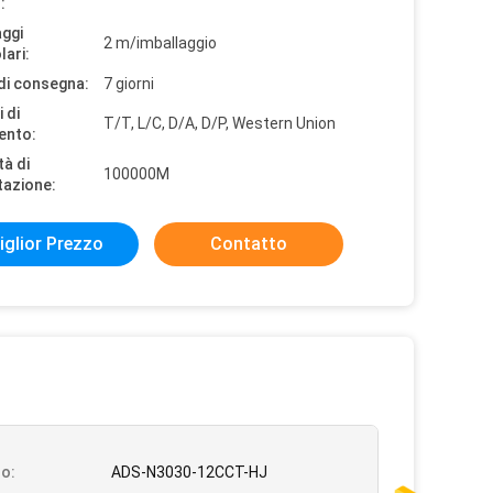
:
aggi
2 m/imballaggio
lari:
di consegna:
7 giorni
 di
T/T, L/C, D/A, D/P, Western Union
ento:
tà di
100000M
tazione:
iglior Prezzo
Contatto
o:
ADS-N3030-12CCT-HJ