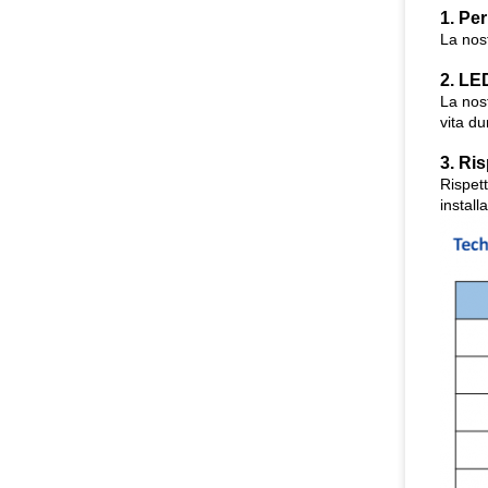
1. Per
La nost
2. LE
La nos
vita du
3. Ri
Rispett
install