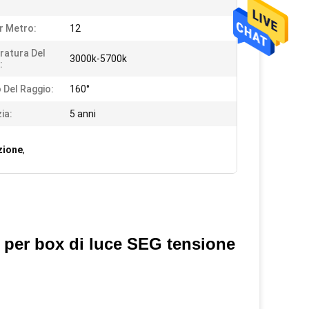
r Metro:
12
atura Del
3000k-5700k
:
 Del Raggio:
160°
ia:
5 anni
zione
,
D per box di luce SEG tensione