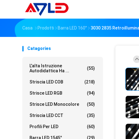
Casa
Prodotti
Barra LED 160°
3030 2835 Retroillumina
Catagories
L'alta Istruzione
(55)
Autodidattica Ha ...
Striscia LED COB
(218)
Strisce LED RGB
(94)
Strisce LED Monocolore
(50)
Striscia LED CCT
(35)
Profili Per LED
(60)
Barra LED 1545°
(29)