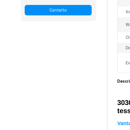
Contatto
Vo
Wa
Cl
Di
Ev
Descri
303
tes
Vanta