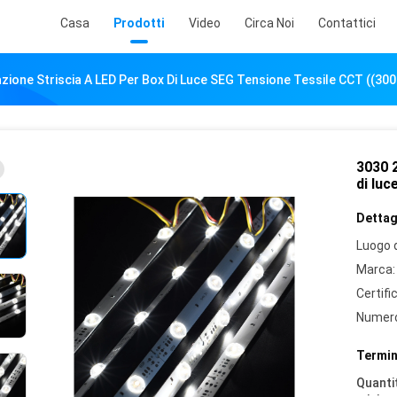
Casa
Prodotti
Video
Circa Noi
Contattici
zione Striscia A LED Per Box Di Luce SEG Tensione Tessile CCT ((30
3030 2
di lu
Dettagl
Luogo d
Marca:
Certifi
Numero
Termin
Quantit