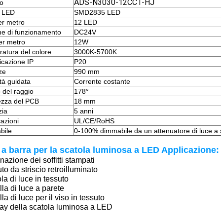
ADS-N3030-12CCT-HJ
o
i LED
SMD2835 LED
r metro
12 LED
ne di funzionamento
DC24V
er metro
12W
atura del colore
3000K-5700K
ficazione IP
P20
ze
990 mm
tà guidata
Corrente costante
 del raggio
178°
ezza del PCB
18 mm
zia
5 anni
cazioni
UL/CE/RoHS
bile
0-100% dimmabile da un attenuatore di luce a 
a barra per la scatola luminosa a LED
Applicazione
:
inazione dei soffitti stampati
to da striscio retroilluminato
la di luce in tessuto
la di luce a parete
la di luce per il viso in tessuto
ay della scatola luminosa a LED