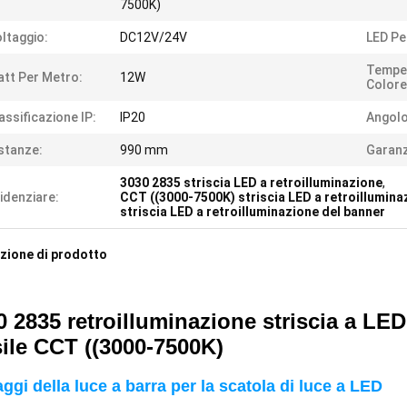
7500K)
ltaggio:
DC12V/24V
LED Pe
Temper
tt Per Metro:
12W
Colore
assificazione IP:
IP20
Angolo
stanze:
990 mm
Garanz
3030 2835 striscia LED a retroilluminazione
,
idenziare:
CCT ((3000-7500K) striscia LED a retroillumina
striscia LED a retroilluminazione del banner
zione di prodotto
0 2835 retroilluminazione striscia a LE
sile CCT ((3000-7500K)
ggi della luce a barra per la scatola di luce a LED