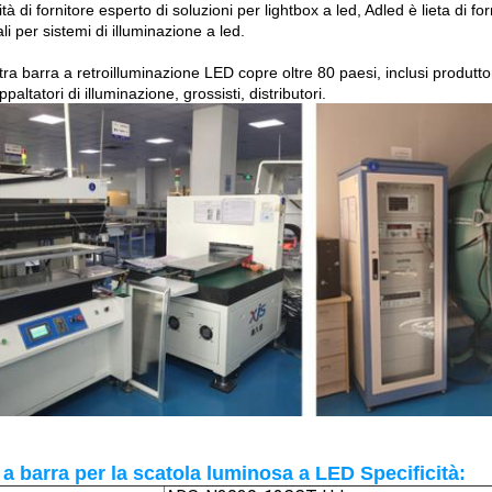
ità di fornitore esperto di soluzioni per lightbox a led, Adled è lieta di forn
li per sistemi di illuminazione a led.
ra barra a retroilluminazione LED copre oltre 80 paesi, inclusi produttori d
paltatori di illuminazione, grossisti, distributori.
a barra per la scatola luminosa a LED
Specificità: