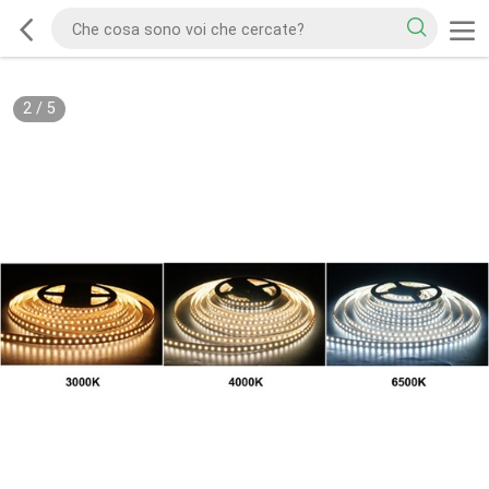
2
/
5