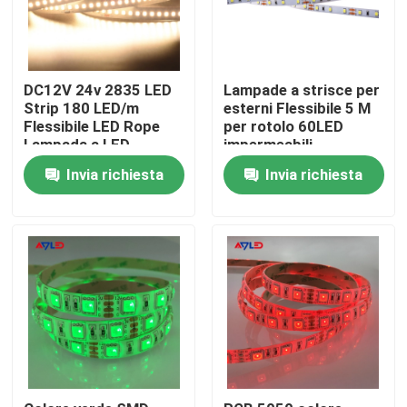
Prodotti
DC12V 24v 2835 LED
Lampade a strisce per
Strip 180 LED/m
esterni Flessibile 5 M
Video
Flessibile LED Rope
per rotolo 60LED
Lampada a LED
impermeabili
5m/Roll Uso interno ed
l'alta Istruzione Autodidattica ha condotto la striscia
Invia richiesta
Invia richiesta
esterno
Striscia LED COB
Strisce LED RGB
Strisce LED Monocolore
Striscia LED CCT