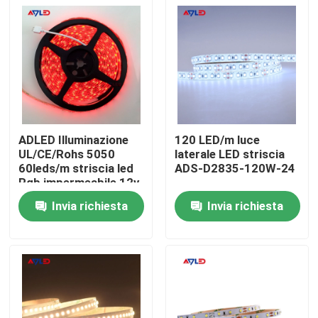
ADLED Illuminazione
120 LED/m luce
UL/CE/Rohs 5050
laterale LED striscia
60leds/m striscia led
ADS-D2835-120W-24
Rgb impermeabile 12v
Ip68kit 5 metri
Invia richiesta
Invia richiesta
popolare
Casa
Chi siamo
Contatti