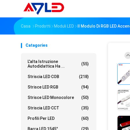
Casa
Prodotti
Moduli LED
Il Modulo Di RGB LED Accen
Catagories
L'alta Istruzione
(55)
Autodidattica Ha ...
Striscia LED COB
(218)
Strisce LED RGB
(94)
Strisce LED Monocolore
(50)
Striscia LED CCT
(35)
Profili Per LED
(60)
Barra LED 1545°
(29)