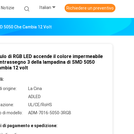
Italian
Notizie
Richiedere un preventivo
MD 5050 Che Cambia 12 Volt
ulo di RGB LED accende il colore impermeabile
ontrassegno 3 della lampadina di SMD 5050
ambia 12 volt
i:
i origine:
La Cina
ADLED
cazione:
UL/CE/RoHS
 di modello:
ADM-7016-5050-3RGB
i di pagamento e spedizione: