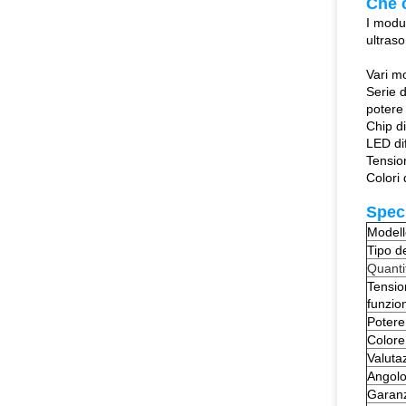
Che 
I modu
ultraso
Vari mo
Serie d
potere
Chip d
LED dif
Tensio
Colori 
Spec
Modell
Tipo d
Quanti
Tensio
funzi
Potere
Colore
Valuta
Angolo
Garan