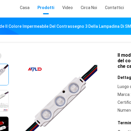
Casa
Prodotti
Video
Circa Noi
Contattici
de Il Colore Impermeabile Del Contrassegno 3 Della Lampadina Di S
Il mod
del c
che c
Dettagl
Luogo d
Marca:
Certifi
Numero
Termin