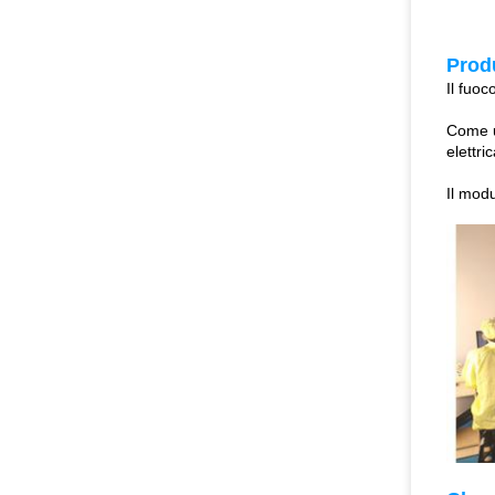
Produ
Il fuoc
Come un
elettri
Il modu