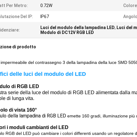
tt Per Metro:
0.72W
Colore
lutazione Del IP:
IP67
Angolo
Luci del modulo della lampadina LED
,
Luci del 
idenziare:
Modulo di DC12V RGB LED
zione di prodotto
 impermeabile del contrassegno 3 della lampadina della luce SMD 505
ici delle luci del modulo del LED
dulo di RGB LED
stra serie della luce del modulo di RGB LED alimentata dalla 
le di lunga vita.
olo di vista 160°
ulo della lampadina di RGB LED
emette 160 gradi, illuminazione più 
ori i moduli cambianti del LED
ulo RGB del LED può cambiare i colori differenti usando un regolatore d