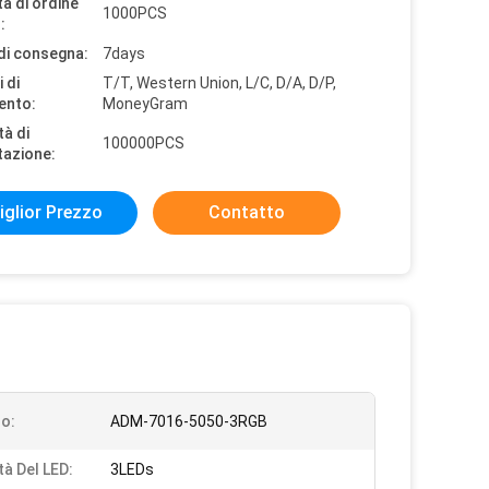
à di ordine
1000PCS
:
di consegna:
7days
 di
T/T, Western Union, L/C, D/A, D/P,
ento:
MoneyGram
tà di
100000PCS
tazione:
iglior Prezzo
Contatto
o:
ADM-7016-5050-3RGB
tà Del LED:
3LEDs