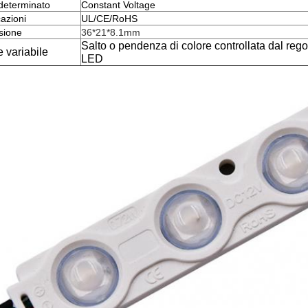
determinato
Constant Voltage
cazioni
UL/CE/RoHS
sione
36*21*8.1mm
Salto o pendenza di colore controllata dal reg
 variabile
LED