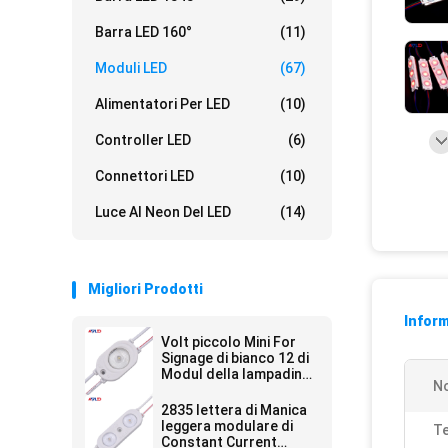
Barra LED 160°
(11)
Moduli LED
(67)
Alimentatori Per LED
(10)
Controller LED
(6)
Connettori LED
(10)
Luce Al Neon Del LED
(14)
Migliori Prodotti
Inform
Volt piccolo Mini For
Signage di bianco 12 di
Modul della lampadina
N
di sorgente luminosa
del modulo di IP67 LED
2835 lettera di Manica
leggera modulare di
Te
Constant Current