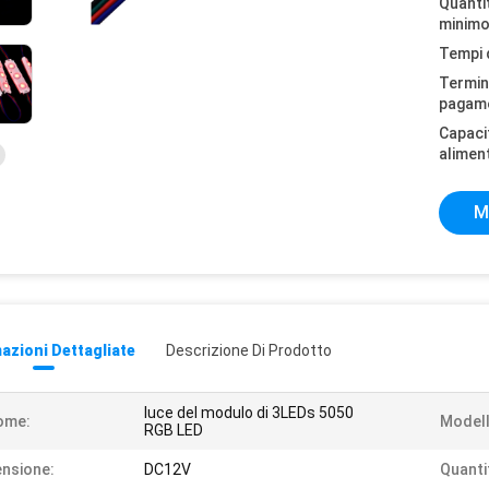
Quantit
minimo
Tempi 
Termini
pagam
Capaci
alimen
M
azioni Dettagliate
Descrizione Di Prodotto
luce del modulo di 3LEDs 5050
ome:
Modell
RGB LED
nsione:
DC12V
Quanti