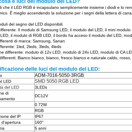
cosa è luci del modulo del LED
?
li che il LED RGB è incapsulano semplicemente insieme i diodi e lo ren
nico. È meglio accendendo la soluzione per i segni della lettera di canal
duli del segno del LED disponibili.
ifferente: Il modulo di Samsung LED, il modulo del LED, il mini modulo 
 LED, il modulo di RGB LED, il bordo ha acceso il modulo del LED, modu
ifferenti di marca: Samsung, Sanan
ferente: 1led, 2leds, 3leds, 4leds
ne differente: modulo di 12v LED, modulo di 24v LED, modulo di CA L
differenti: Bianco bianco, bianco, fresco bianco e naturale caldo, rosso,
ificazione
delle luci del modulo
del
LED
:
ADM-7016-5050-3RGB
o
SMD 5050 RGB LED
el LED
tà del LED
3LEDs
ne di
DC12V
onamento
0.72W
RGB
zione del IP
IP67
 d'apertura
160°
zia
5 anni