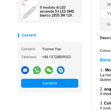
Injection White For del
Wa
modulo di SMD 12V 24V
Il modulo di LED
LED
accende 3 il LED SMD
Va
bianco 2835 3W 12V
impermeabili per i segni
Ev
Contatti
Descri
Contatti:
Yvonne Yao
Colore
Telefono:
+86 13728809552
Benef
1.
Mo
La no
durevo
Contatto
2.
ang
Il mod
3.
Col
Il mod