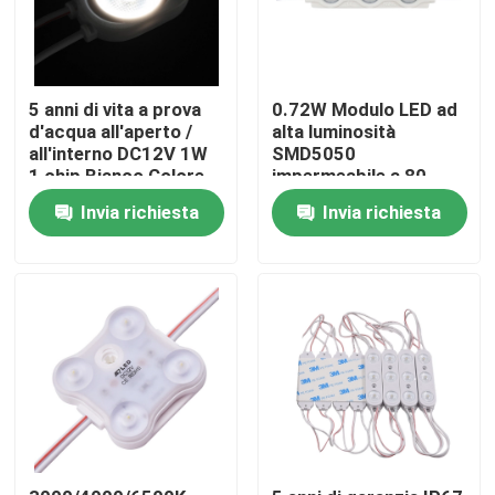
Prodotti
5 anni di vita a prova
0.72W Modulo LED ad
d'acqua all'aperto /
alta luminosità
Video
all'interno DC12V 1W
SMD5050
1 chip Bianco Colore
impermeabile a 80-
2835 SMD Modulo LED
180 mm
l'alta Istruzione Autodidattica ha condotto la striscia
Invia richiesta
Invia richiesta
Striscia LED COB
Strisce LED RGB
Strisce LED Monocolore
Striscia LED CCT