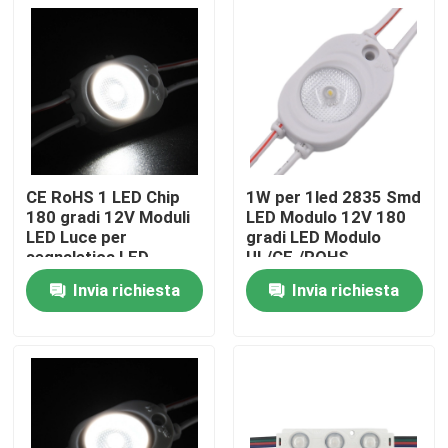
CE RoHS 1 LED Chip
1W per 1led 2835 Smd
180 gradi 12V Moduli
LED Modulo 12V 180
LED Luce per
gradi LED Modulo
segnaletica LED
UL/CE./ROHS
Segnali commerciali,
Certificazione
Invia richiesta
Invia richiesta
luci decorative Alta
superata
Casa
qualità
Chi siamo
Contatti